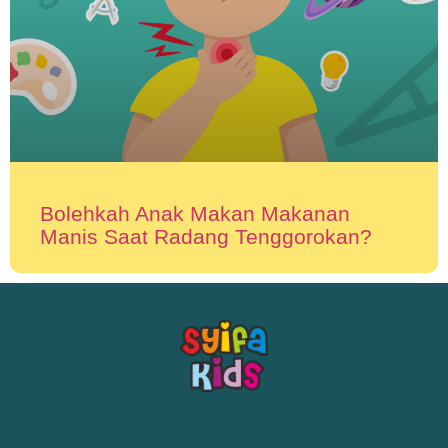
Bolehkah Anak Makan Makanan
Manis Saat Radang Tenggorokan?