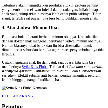
Tubuhnya akan meningkatkan produksi sitokin, protein penting
yang membantu melawan infeksi dan peradangan. Inilah kenapa
anak yang cukup tidur, biasanya lebih cepat pulih sakitnya. Tidur
siang, terlebih saat puasa, juga bisa bantu pulihkan energi anak.
4. Atur Jadwal Minum Obat
Bu, puasa bukan berarti berhenti minum obat, ya. Konsultasikan
dengan dokter anak mengenai perubahan jadwal minum obatnya.
Namun biasanya, obat batuk dan flu bisa disesuaikan untuk
diminum saat sahur dan berbuka agar proses penyembuhannya tidak
terputus.
Untuk mengatasi anak flu dan batuk saat puasa, kita juga bisa
memberinya
Syifa Kids Fluba
. Terbuat dari
Curcuma xanthorrhiza
,
Kaemferia galanga
,
Cinnamomum burmanii
, dan
Clerodendrum
serratum
. Efektif sebagai anti-bakteri, penguat imunitas, peluruh
lendir, hingga penangkal radikal bebas.
BELI SEKARANG
Penutup