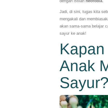
dengan istilah
neofobia
.
Jadi, di sini, tugas kita 
mengakali dan membiasakan
akan sama-sama belajar c
sayur ke anak!
Kapan
Anak M
Sayur