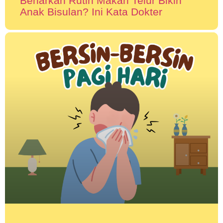
Benarkah Rutin Makan Telur Bikin
Anak Bisulan? Ini Kata Dokter