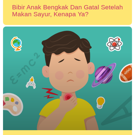
Bibir Anak Bengkak Dan Gatal Setelah
Makan Sayur, Kenapa Ya?