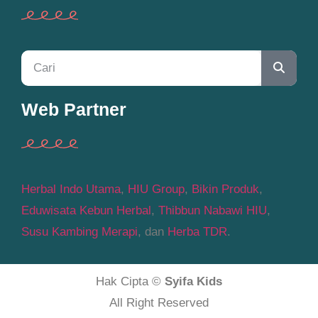
Web Partner
Herbal Indo Utama
,
HIU Group
,
Bikin Produk
,
Eduwisata Kebun Herbal
,
Thibbun Nabawi HIU
,
Susu Kambing Merapi
, dan
Herba TDR
.
Hak Cipta ©
Syifa Kids
All Right Reserved