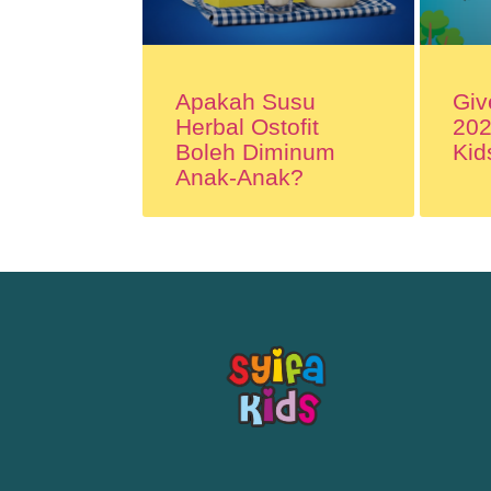
Apakah Susu
Giv
Herbal Ostofit
202
Boleh Diminum
Kid
Anak-Anak?