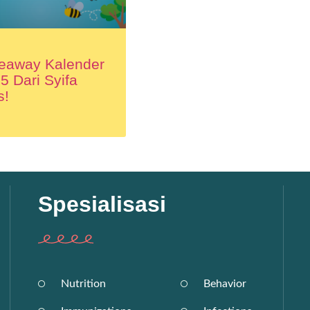
eaway Kalender
5 Dari Syifa
s!
Spesialisasi
Nutrition
Behavior